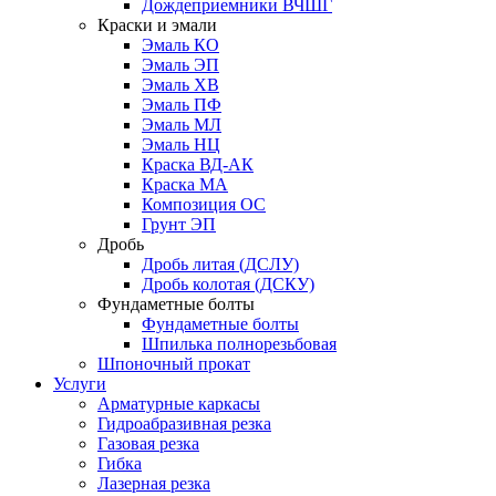
Дождеприемники ВЧШГ
Краски и эмали
Эмаль КО
Эмаль ЭП
Эмаль ХВ
Эмаль ПФ
Эмаль МЛ
Эмаль НЦ
Краска ВД-АК
Краска МА
Композиция ОС
Грунт ЭП
Дробь
Дробь литая (ДСЛУ)
Дробь колотая (ДСКУ)
Фундаметные болты
Фундаметные болты
Шпилька полнорезьбовая
Шпоночный прокат
Услуги
Арматурные каркасы
Гидроабразивная резка
Газовая резка
Гибка
Лазерная резка