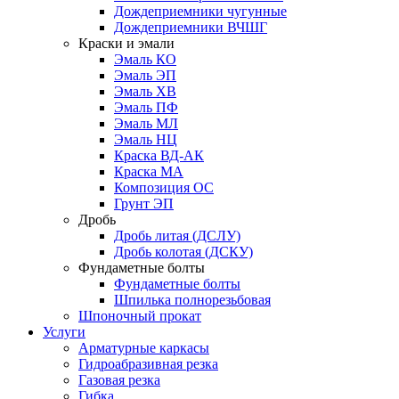
Дождеприемники чугунные
Дождеприемники ВЧШГ
Краски и эмали
Эмаль КО
Эмаль ЭП
Эмаль ХВ
Эмаль ПФ
Эмаль МЛ
Эмаль НЦ
Краска ВД-АК
Краска МА
Композиция ОС
Грунт ЭП
Дробь
Дробь литая (ДСЛУ)
Дробь колотая (ДСКУ)
Фундаметные болты
Фундаметные болты
Шпилька полнорезьбовая
Шпоночный прокат
Услуги
Арматурные каркасы
Гидроабразивная резка
Газовая резка
Гибка