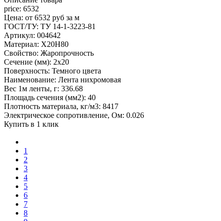
price: 6532
Цена: от 6532 руб за м
ГОСТ/ТУ: ТУ 14-1-3223-81
Артикул: 004642
Материал: Х20Н80
Свойство: Жаропрочность
Сечение (мм): 2x20
Поверхность: Темного цвета
Наименование: Лента нихромовая
Вес 1м ленты, г: 336.68
Площадь сечения (мм2): 40
Плотность материала, кг/м3: 8417
Электрическое сопротивление, Ом: 0.026
Купить в 1 клик
1
2
3
4
5
6
7
8