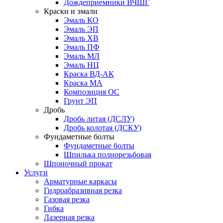
Дождеприемники ВЧШГ
Краски и эмали
Эмаль КО
Эмаль ЭП
Эмаль ХВ
Эмаль ПФ
Эмаль МЛ
Эмаль НЦ
Краска ВД-АК
Краска МА
Композиция ОС
Грунт ЭП
Дробь
Дробь литая (ДСЛУ)
Дробь колотая (ДСКУ)
Фундаметные болты
Фундаметные болты
Шпилька полнорезьбовая
Шпоночный прокат
Услуги
Арматурные каркасы
Гидроабразивная резка
Газовая резка
Гибка
Лазерная резка