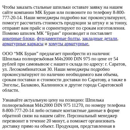
Чтобы заказать стальные шпильки оставьте заявку на нашем
сайте компании МК Буран или позвоните по телефону 8-800-
777-20-14. Наши менеджеры подробно вас проконсультируют,
помогут рассчитать стоимость продукции за штуку и за тонну,
отправят вам прайс и сориентируют по срокам изготовления.
Помимо шпилек МК "Буран" производит и поставляет
анкерные блоки
,
фундаментные болты
,
закладные детали
,
арматурные каркасы
и
хомуты арматурные.
ООО “МК Буран” предлагает приобрести из наличия:
Шпилька полнорезьбовая М4x2000 DIN 975 по цене от 54
рублей при самовывозе с нашего склада по адресу: г. Саратов,
ул. Лесокомбинатская 30. Наши менеджеры подробно
проконсультируют по наличию необходимого вам объема,
срокам поставки и стоимости доставки по Саратову, а также в
Энгельс, Балаково, Калининск и другие города Саратовской
области.
Узнавайте актуальную цену на позицию: Шпилька
полнорезьбовая М4x2000 DIN 975 11270, по номеру телефона
8-800-777-20-14 либо оставьте контактные данные в форме
обратной связи на нашем сайте. Персональный менеджер
перезвонит в течение 20 минут, а поможет организовать
доставку прямо на объект. Продукция, представленная в