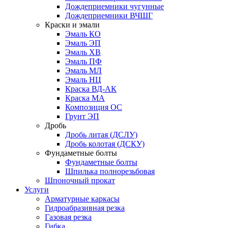
Дождеприемники чугунные
Дождеприемники ВЧШГ
Краски и эмали
Эмаль КО
Эмаль ЭП
Эмаль ХВ
Эмаль ПФ
Эмаль МЛ
Эмаль НЦ
Краска ВД-АК
Краска МА
Композиция ОС
Грунт ЭП
Дробь
Дробь литая (ДСЛУ)
Дробь колотая (ДСКУ)
Фундаметные болты
Фундаметные болты
Шпилька полнорезьбовая
Шпоночный прокат
Услуги
Арматурные каркасы
Гидроабразивная резка
Газовая резка
Гибка