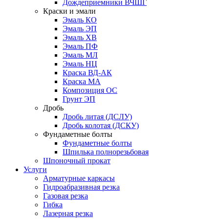
Дождеприемники ВЧШГ
Краски и эмали
Эмаль КО
Эмаль ЭП
Эмаль ХВ
Эмаль ПФ
Эмаль МЛ
Эмаль НЦ
Краска ВД-АК
Краска МА
Композиция ОС
Грунт ЭП
Дробь
Дробь литая (ДСЛУ)
Дробь колотая (ДСКУ)
Фундаметные болты
Фундаметные болты
Шпилька полнорезьбовая
Шпоночный прокат
Услуги
Арматурные каркасы
Гидроабразивная резка
Газовая резка
Гибка
Лазерная резка